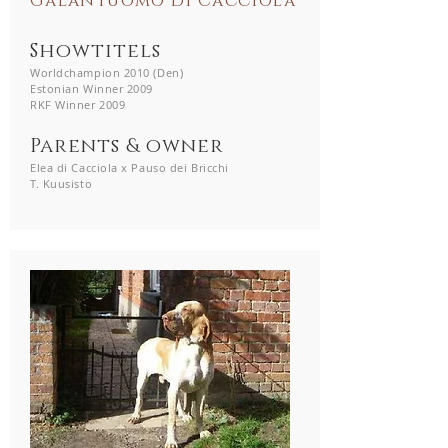
Galantuomo di Cacciola
Showtitels
Worldchampion 2010 (Den)
Estonian Winner 2009
RKF Winner 2009
Parents & owner
Elea di Cacciola x Pauso dei Bricchi
T. Kuusisto